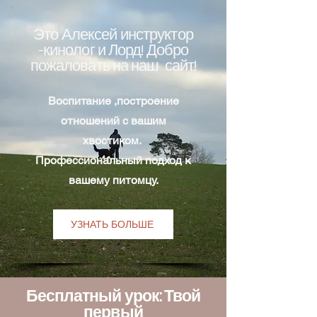
Это Алексей инструктор
-кинолог и Лорд! Добро
пожаловать на наш сайт!
Воспитание ,построение
отношений с вашим
хвостиком.
Профессиональный подход к
вашему питомцу.
УЗНАТЬ БОЛЬШЕ
Бесплатный урок: Твой
первый