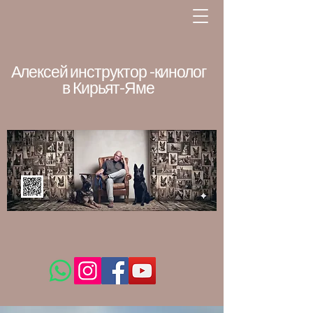
Алексей инструктор -кинолог
в Кирьят-Яме