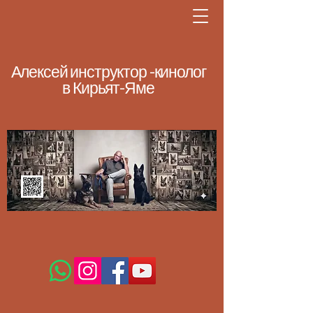
Алексей инструктор -кинолог
в Кирьят-Яме