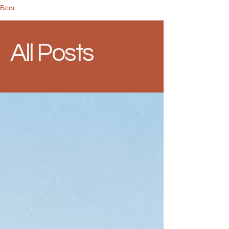
Блог
All Posts